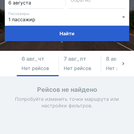
Обратно
Пассажиры
Найти
6 авг., чт
7 авг., пт
8 авг., сб
Нет рейсов
Нет рейсов
Нет рейсов
Рейсов не найдено
Попробуйте изменить точки маршрута или
настройки фильтров.