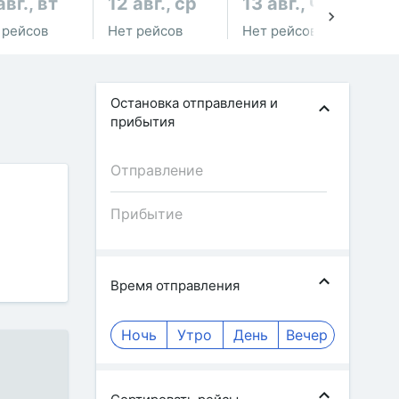
авг., вт
12 авг., ср
13 авг., чт
14
 рейсов
Нет рейсов
Нет рейсов
Не
Остановка отправления и
прибытия
Время отправления
Ночь
Утро
День
Вечер