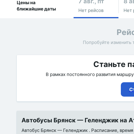
7 авг., пт
8 а
Цены на
ближайшие даты
Нет рейсов
Нет 
Рей
Попробуйте изменить 
Станьте п
В рамках постоянного развития маршр
С
Автобусы Брянск — Геленджик на Ат
Автобус Брянск — Геленджик . Расписание, время в