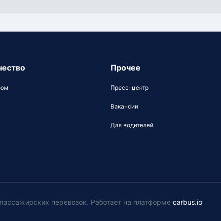
чество
Прочее
ром
Пресс-центр
Вакансии
Для водителей
у пассажирских перевозок
.
Работает на платформе
carbus.io