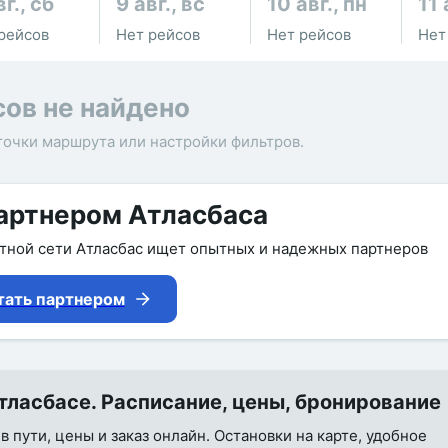
вг., сб
9 авг., вс
10 авг., пн
11 
рейсов
Нет рейсов
Нет рейсов
Нет
сов не найдено
точки маршрута или настройки фильтров.
артнером Атласбаса
утной сети Атласбас ищет опытных и надежных партнеров
тать партнером
ласбасе. Расписание, цены, бронирование
 пути, цены и заказ онлайн. Остановки на карте, удобное