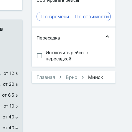
Сортировать рейсы
По времени
По стоимости
е
Пересадка
Исключить рейсы с
пересадкой
от 12 
Главная
Брно
Минск
от 20 
от 6.5 
от 10 
от 40 
от 40 