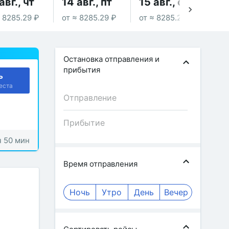
авг., чт
14 авг., пт
15 авг., сб
16
≈ 8285.29 ₽
от ≈ 8285.29 ₽
от ≈ 8285.29 ₽
от 
Остановка отправления и
прибытия
ь
еста
ч 50 мин
Время отправления
Ночь
Утро
День
Вечер