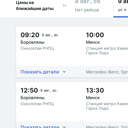
8 авг., сб
9 а
Цены на
ближайшие даты
Нет рейсов
от ≈
09:20
10:00
9 авг., вс
Боровляны
Минск
Онкологии РНПЦ
Станция метро Каме
Горка Лодэ
Показать детали
Mercedes-Benz, Spr
12:50
13:30
9 авг., вс
Боровляны
Минск
Онкологии РНПЦ
Станция метро Каме
Горка Лодэ
Показать детали
Mercedes-Benz, Spr