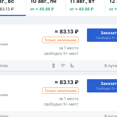
вг., вс
10 авг., пн
11 авг., вт
12 
 83.13 ₽
от ≈ 49.88 ₽
от ≈ 49.88 ₽
от 
≈
83.13
₽
Заказат
Свободно 5+ 
Только наличными
нная
за 1 место
свободно 5+ мест
inter
В пути
≈
83.13
₽
Заказат
Свободно 5+ 
Только наличными
нная
за 1 место
свободно 5+ мест
inter
В пути