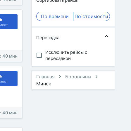
Сортировать рейсы
По времени
По стоимости
ь
мест
Пересадка
Исключить рейсы с
: 40 мин
пересадкой
ь
Главная
Боровляны
мест
Минск
: 40 мин