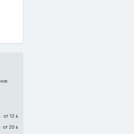
бное
от 12 
от 20 