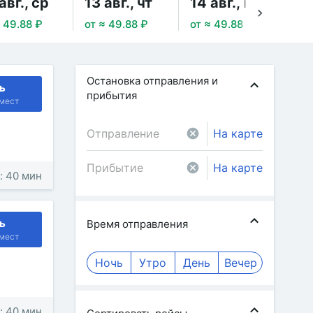
авг., ср
13 авг., чт
14 авг., пт
15
≈ 49.88 ₽
от ≈ 49.88 ₽
от ≈ 49.88 ₽
от 
Остановка отправления и
ь
прибытия
мест
На карте
На карте
: 40 мин
ь
Время отправления
мест
Ночь
Утро
День
Вечер
: 40 мин