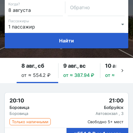
Когда?
Обратно
Пассажиры
Найти
8 авг., сб
9 авг., вс
10 авг., пн
от ≈ 554.2 ₽
от ≈ 387.94 ₽
от ≈ 387.94
20:10
21:00
Боровица
Бобруйск
Боровица
Автовокзал , 3
Только наличными
Свободно 5+ мест