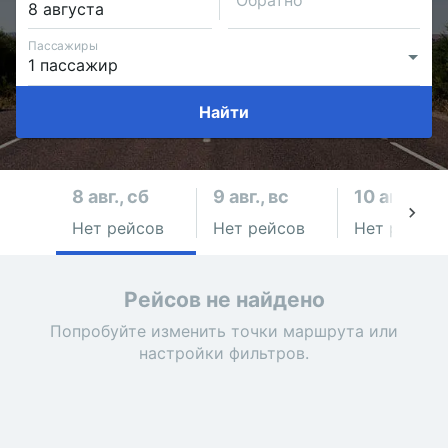
Обратно
Пассажиры
Найти
8 авг., сб
9 авг., вс
10 авг., пн
Нет рейсов
Нет рейсов
Нет рейсов
Рейсов не найдено
Попробуйте изменить точки маршрута или
настройки фильтров.