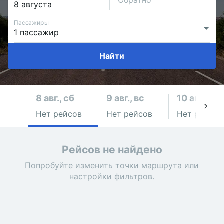
Обратно
Пассажиры
Найти
8 авг., сб
9 авг., вс
10 авг., пн
Нет рейсов
Нет рейсов
Нет рейсов
Рейсов не найдено
Попробуйте изменить точки маршрута или
настройки фильтров.