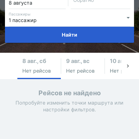
Обратно
Пассажиры
Найти
8 авг., сб
9 авг., вс
10 авг., пн
Нет рейсов
Нет рейсов
Нет рейсов
Рейсов не найдено
Попробуйте изменить точки маршрута или
настройки фильтров.