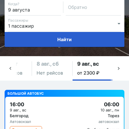
Когда?
Обратно
Пассажиры
Найти
 авг., пт
8 авг., сб
9 авг., вс
10 а
ет рейсов
Нет рейсов
от 2300 ₽
Нет 
БОЛЬШОЙ АВТОБУС
16:00
06:00
9 авг., вс
10 авг., пн
Белгород
Торез
Автовокзал
автовокзал