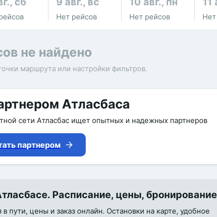
вг., сб
9 авг., вс
10 авг., пн
11 
рейсов
Нет рейсов
Нет рейсов
Нет
сов не найдено
точки маршрута или настройки фильтров.
артнером Атласбаса
утной сети Атласбас ищет опытных и надежных партнеров
тать партнером
тласбасе. Расписание, цены, бронирование
в пути, цены и заказ онлайн. Остановки на карте, удобное