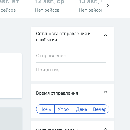
авг., вт
12 авг., ср
13 авг., чт
14
 рейсов
Нет рейсов
Нет рейсов
Не
Остановка отправления и
прибытия
Время отправления
Ночь
Утро
День
Вечер