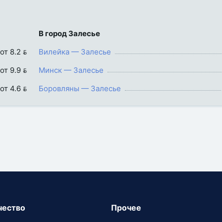
В город Залесье
от 8.2 
Вилейка — Залесье
от 9.9 
Минск — Залесье
от 4.6 
Боровляны — Залесье
чество
Прочее