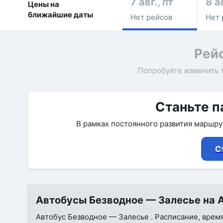
7 авг., пт
8 а
Цены на
ближайшие даты
Нет рейсов
Нет 
Рей
Попробуйте изменить 
Станьте п
В рамках постоянного развития маршр
С
Автобусы Безводное — Залесье на А
Автобус Безводное — Залесье . Расписание, время 