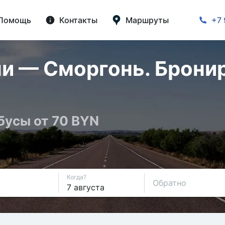
Помощь
Контакты
Маршруты
+7 
и — Сморгонь. Бронир
бусы от 70 BYN
Когда?
Обратно