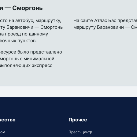
и — Сморгонь
то на автобус, маршрутку,
На сайте Атлас Бас предста
руту Барановичи — Сморгонь
маршруту Барановичи — Смо
на проезд по данному
вочных пунктов.
ресурсе было представлено
Сморгонь с минимальной
 выполняющих экспресс
чество
Прочее
ром
Пресс-центр