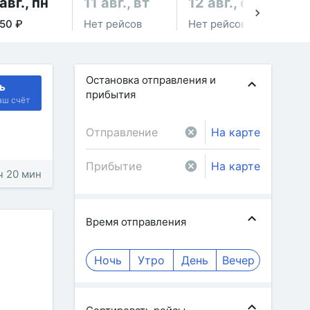
авг., пн
11 авг., вт
12 авг., ср
13
550 ₽
Нет рейсов
Нет рейсов
от 
Остановка отправления и
ь
прибытия
аш счёт
На карте
На карте
 ч 20 мин
Время отправления
Ночь
Утро
День
Вечер