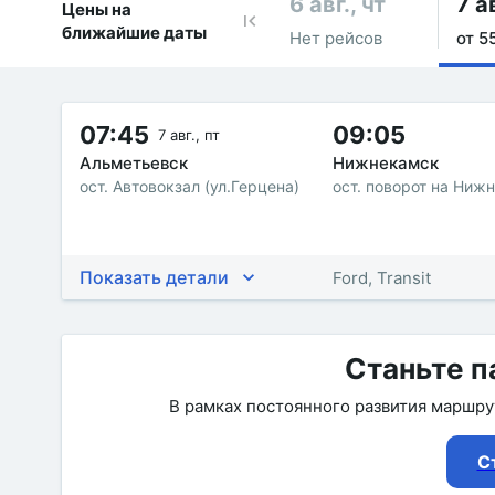
6 авг., чт
7 ав
Цены на
ближайшие даты
Нет рейсов
от 5
07:45
09:05
7 авг., пт
Альметьевск
Нижнекамск
ост. Автовокзал (ул.Герцена)
ост. поворот на Ниж
Показать детали
Ford, Transit
Станьте п
В рамках постоянного развития маршр
С