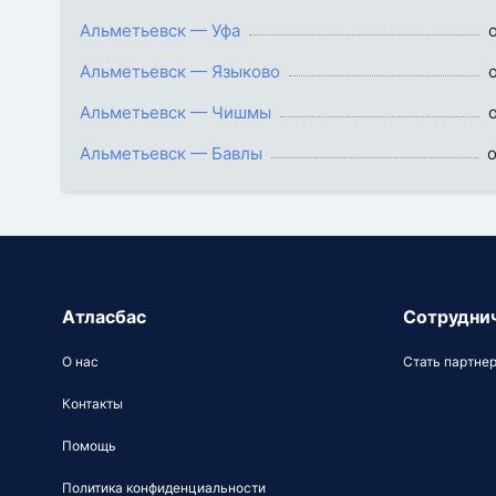
Альметьевск — Уфа
Альметьевск — Языково
Альметьевск — Чишмы
Альметьевск — Бавлы
о
Атласбас
Сотрудни
О нас
Стать партне
Контакты
Помощь
Политика конфиденциальности