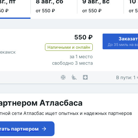
г., пт
8 авг., сб
9 авг., вс
10 
50 ₽
от 550 ₽
от 550 ₽
от 
550
₽
Заказат
До 35 миль на в
Наличными и онлайн
некамск
за 1 место
свободно 3 места
В пути: 1
артнером Атласбаса
утной сети Атласбас ищет опытных и надежных партнеров
тать партнером