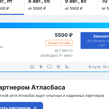
г., пт
8 авг., сб
9 авг., вс
10 
500 ₽
от 5500 ₽
от 5500 ₽
от 
5500
₽
Заказат
До 364 миль н
Только онлайн
счёт
он
за 1 место
свободно 5+ мест
В пути: 16 
артнером Атласбаса
утной сети Атласбас ищет опытных и надежных партнеров
тать партнером