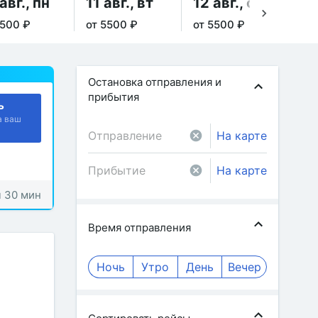
авг., пн
11 авг., вт
12 авг., ср
13
5500 ₽
от 5500 ₽
от 5500 ₽
от 
Остановка отправления и
прибытия
ь
а ваш
На карте
На карте
ч 30 мин
Время отправления
Ночь
Утро
День
Вечер