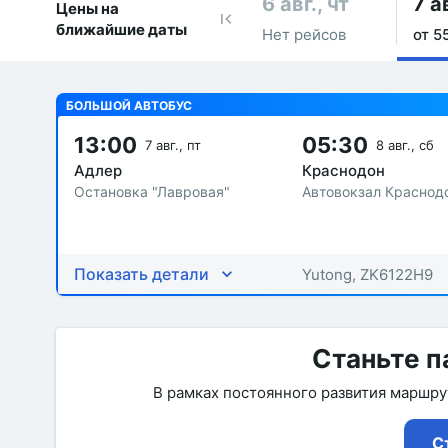
6 авг., чт
7 ав
Цены на
ближайшие даты
Нет рейсов
от 5
БОЛЬШОЙ АВТОБУС
13:00
05:30
7 авг., пт
8 авг., сб
Адлер
Краснодон
Остановка "Лавровая"
Автовокзал Краснод
Показать детали
Yutong, ZK6122H9
Станьте п
В рамках постоянного развития маршр
С