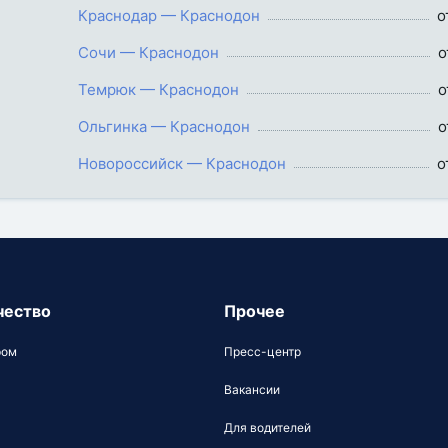
Краснодар — Краснодон
о
Сочи — Краснодон
о
Темрюк — Краснодон
о
Ольгинка — Краснодон
о
Новороссийск — Краснодон
о
чество
Прочее
ром
Пресс-центр
Вакансии
Для водителей