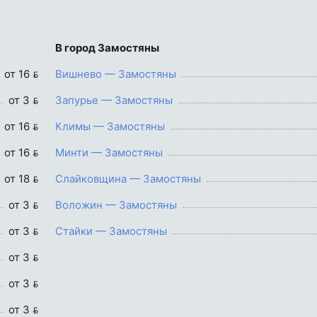
В город Замостяны
от 16 
Вишнево — Замостяны
от 3 
Запурье — Замостяны
от 16 
Климы — Замостяны
от 16 
Минти — Замостяны
от 18 
Слайковщина — Замостяны
от 3 
Воложин — Замостяны
от 3 
Стайки — Замостяны
от 3 
от 3 
от 3 