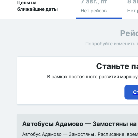
7 авг., пт
8 а
Цены на
ближайшие даты
Нет рейсов
Нет 
Рей
Попробуйте изменить 
Станьте п
В рамках постоянного развития маршр
С
Автобусы Адамово — Замостяны на 
Автобус Адамово — Замостяны . Расписание, время