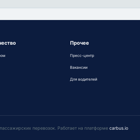
чество
Прочее
ром
Пресс-центр
Вакансии
Для водителей
у пассажирских перевозок
.
Работает на платформе
carbus.io