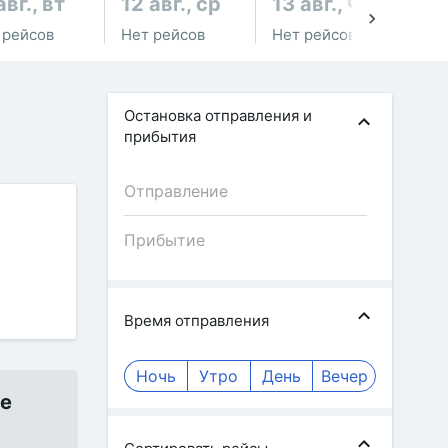
авг., вт
12 авг., ср
13 авг., чт
14
 рейсов
Нет рейсов
Нет рейсов
Не
Остановка отправления и
прибытия
Время отправления
Ночь
Утро
День
Вечер
ие