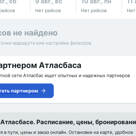
вг., сб
9 авг., вс
10 авг., пн
11 
рейсов
Нет рейсов
Нет рейсов
Нет
сов не найдено
точки маршрута или настройки фильтров.
артнером Атласбаса
утной сети Атласбас ищет опытных и надежных партнеров
тать партнером
Атласбасе. Расписание, цены, бронирован
 в пути, цены и заказ онлайн. Остановки на карте, удобное