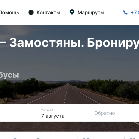
Помощь
Контакты
Маршруты
+7 
 Замостяны. Брониру
обусы
Когда?
Обратно