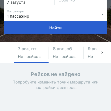
Обратно
Пассажиры
Найти
7 авг., пт
8 авг., сб
9 авг., вс
Нет рейсов
Нет рейсов
Нет рейсов
Рейсов не найдено
Попробуйте изменить точки маршрута или
настройки фильтров.