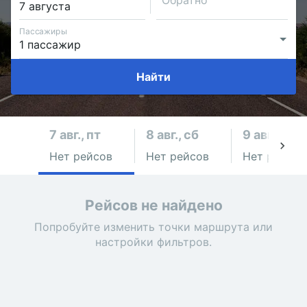
Обратно
Пассажиры
Найти
7 авг., пт
8 авг., сб
9 авг., вс
Нет рейсов
Нет рейсов
Нет рейсов
Рейсов не найдено
Попробуйте изменить точки маршрута или
настройки фильтров.