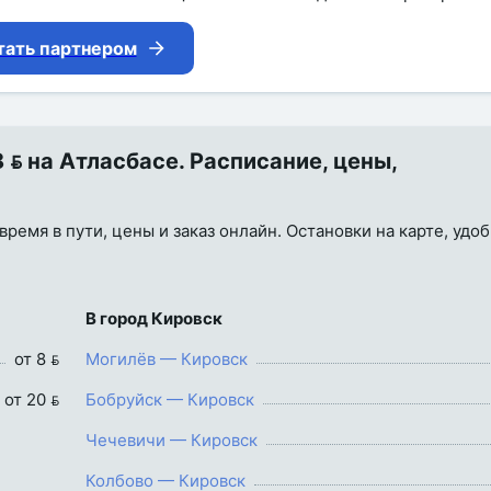
тать партнером
 на Атласбасе. Расписание, цены,
время в пути, цены и заказ онлайн. Остановки на карте, удо
В город Кировск
от 8 
Могилёв — Кировск
от 20 
Бобруйск — Кировск
Чечевичи — Кировск
Колбово — Кировск