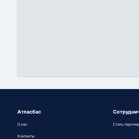
Атласбас
Сотрудни
О нас
Стать партне
Контакты