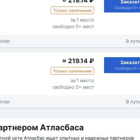
≈
219.14
₽
Заказат
Свободно 5+ 
Только наличными
за 1 место
свободно 5+ мест
inter
В пути
≈
219.14
₽
Заказат
Свободно 5+ 
Только наличными
за 1 место
свободно 5+ мест
inter
В пути
артнером Атласбаса
утной сети Атласбас ищет опытных и надежных партнеров