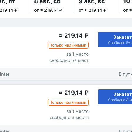
г., пт
8 авг., сб
9 авг., вс
10 
 219.14 ₽
от ≈ 219.14 ₽
от ≈ 219.14 ₽
от ≈
≈
219.14
₽
Заказат
Свободно 5+ 
Только наличными
за 1 место
свободно 5+ мест
inter
В пути
≈
219.14
₽
Заказат
Свободно 3 м
Только наличными
за 1 место
свободно 3 места
inter
В пути