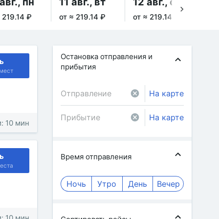
авг., пн
11 авг., вт
12 авг., ср
13
 219.14 ₽
от ≈ 219.14 ₽
от ≈ 219.14 ₽
от 
Остановка отправления и
ь
прибытия
мест
На карте
На карте
: 10 мин
ь
Время отправления
еста
Ночь
Утро
День
Вечер
: 10 мин