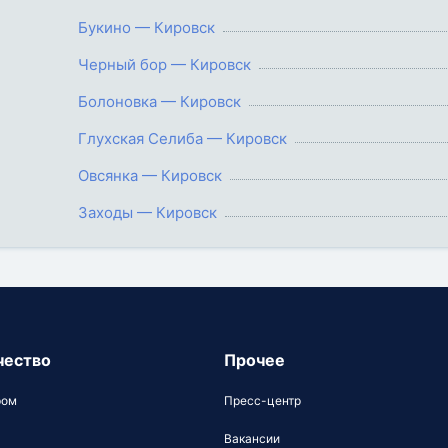
Букино — Кировск
Черный бор — Кировск
Болоновка — Кировск
Глухская Селиба — Кировск
Овсянка — Кировск
Заходы — Кировск
чество
Прочее
ром
Пресс-центр
Вакансии