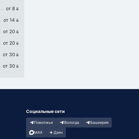
от 8 
от 14 
от 20 
от 20 
от 30 
от 30 
Социальные сети
Поволжье
Вологда
Башкирия
MAX
Дзен