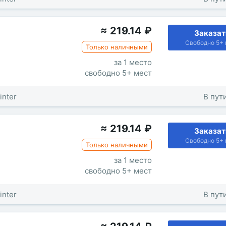
≈
219.14
₽
Заказат
Свободно 5+ 
Только наличными
за 1 место
свободно 5+ мест
inter
В пути
≈
219.14
₽
Заказат
Свободно 5+ 
Только наличными
за 1 место
свободно 5+ мест
inter
В пути