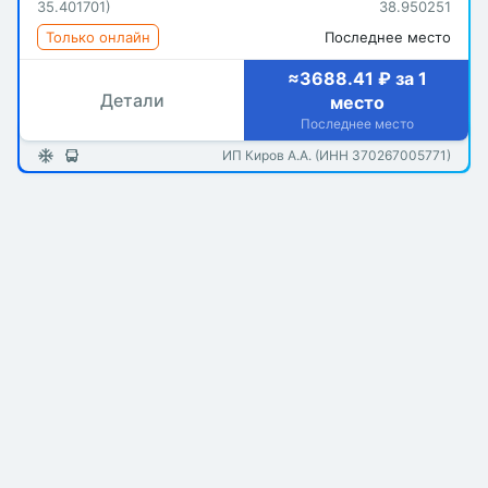
35.401701)
38.950251
Только онлайн
Последнее место
≈3688.41 ₽ за 1
Детали
место
Последнее место
ИП Киров А.А. (ИНН 370267005771)