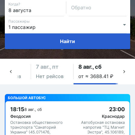
Когда?
Обратно
Пассажиры
Найти
авг., чт
7 авг., пт
8 авг., сб
9 авг
т рейсов
Нет рейсов
от ≈ 3688.41 ₽
Нет 
БОЛЬШОЙ АВТОБУС
18:15
23:00
8 авг., сб
Феодосия
Краснодар
Остановка общественного
Автобусная остановка
транспорта "Санаторий
напротив "ТЦ Магнит
Украина" (45.071476,
Экстра", 45.106189,