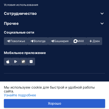
Условия использования
Сотрудничество
Прочее
Социальные сети
Поволжье
Вологда
Башкирия
MAX
Дзен
Мобильное приложение
Если проще позвонить:
Мы используем cookie для быстрой и удобной работы
+7 965 930 30 30
сайта.
Узнайте подробнее
2026 © ООО "КАРБАС"
предоставляет услуги по заказу
Хорошо
пассажирских перевозок
.
Работает на платформе
carbus.io