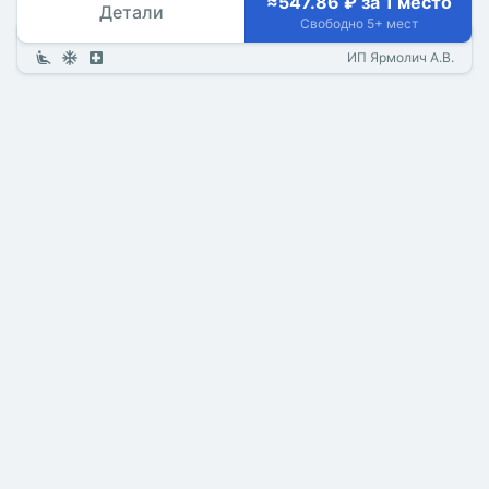
≈547.86 ₽ за 1 место
Детали
Свободно 5+ мест
ИП Ярмолич А.В.