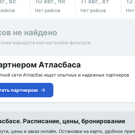
вг., вс
10 авг., пн
11 авг., вт
12 
рейсов
Нет рейсов
Нет рейсов
Нет
сов не найдено
точки маршрута или настройки фильтров.
артнером Атласбаса
утной сети Атласбас ищет опытных и надежных партнеров
тать партнером
сбасе. Расписание, цены, бронирование
пути, цены и заказ онлайн. Остановки на карте, удобное пр