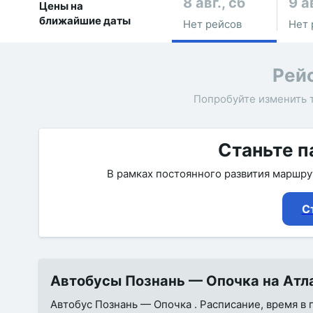
8 авг., сб
9 а
Цены на
ближайшие даты
Нет рейсов
Нет 
Рей
Попробуйте изменить 
Станьте п
В рамках постоянного развития маршр
С
Автобусы Познань — Опочка на Атла
Автобус Познань — Опочка . Расписание, время в 