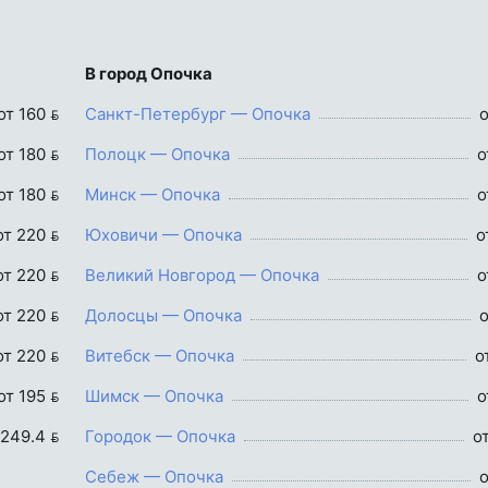
В город Опочка
от 160 
Санкт-Петербург — Опочка
о
от 180 
Полоцк — Опочка
о
от 180 
Минск — Опочка
о
от 220 
Юховичи — Опочка
о
от 220 
Великий Новгород — Опочка
о
от 220 
Долосцы — Опочка
о
от 220 
Витебск — Опочка
о
от 195 
Шимск — Опочка
о
 249.4 
Городок — Опочка
о
Себеж — Опочка
о