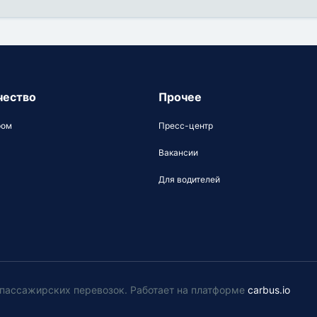
чество
Прочее
ром
Пресс-центр
Вакансии
Для водителей
у пассажирских перевозок
.
Работает на платформе
carbus.io