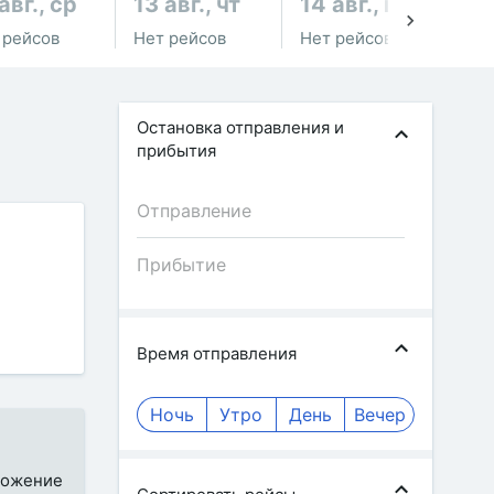
авг., ср
13 авг., чт
14 авг., пт
15
 рейсов
Нет рейсов
Нет рейсов
Не
Остановка отправления и
прибытия
Время отправления
Ночь
Утро
День
Вечер
иложение