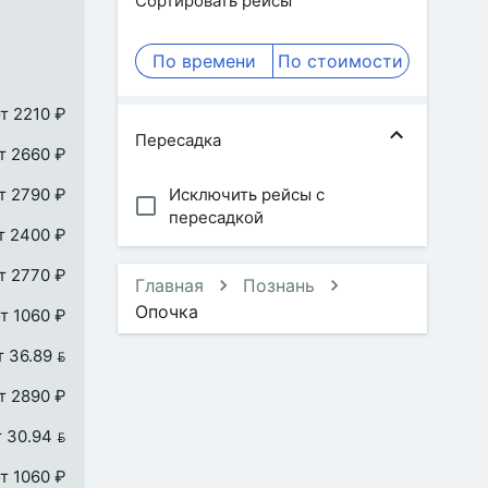
Сортировать рейсы
По времени
По стоимости
т 2210 ₽
Пересадка
т 2660 ₽
т 2790 ₽
Исключить рейсы с
пересадкой
т 2400 ₽
т 2770 ₽
Главная
Познань
Опочка
т 1060 ₽
т 36.89 
т 2890 ₽
т 30.94 
т 1060 ₽