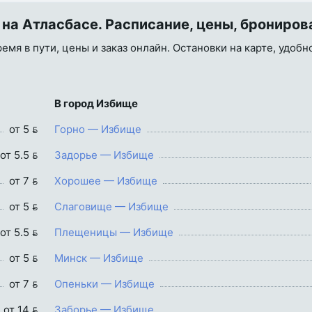
 на Атласбасе. Расписание, цены, брониров
емя в пути, цены и заказ онлайн. Остановки на карте, удобн
В город Избище
от 5 
Горно — Избище
от 5.5 
Задорье — Избище
от 7 
Хорошее — Избище
от 5 
Слаговище — Избище
от 5.5 
Плещеницы — Избище
от 5 
Минск — Избище
от 7 
Опеньки — Избище
от 14 
Заборье — Избище