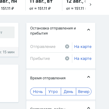
авг., пн
11 авг., вт
12 авг., ср
13
 151.11 ₽
от ≈ 151.11 ₽
от ≈ 151.11 ₽
от 
Остановка отправления и
ст
прибытия
На карте
: 15 мин
На карте
Время отправления
Ночь
Утро
День
Вечер