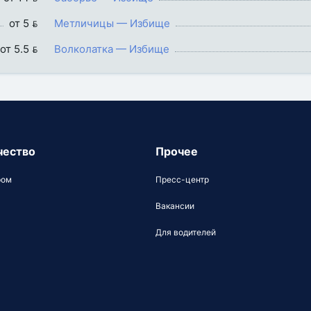
от 5 
Метличицы — Избище
от 5.5 
Волколатка — Избище
чество
Прочее
ром
Пресс-центр
Вакансии
Для водителей