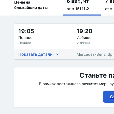
6 авг., чт
7 ав
Цены на
ближайшие даты
от ≈ 151.11 ₽
от ≈ 
19:05
19:20
Печное
Избище
Печное
Избище
Показать детали
Mercedes-Benz, Spr
Станьте п
В рамках постоянного развития маршр
С