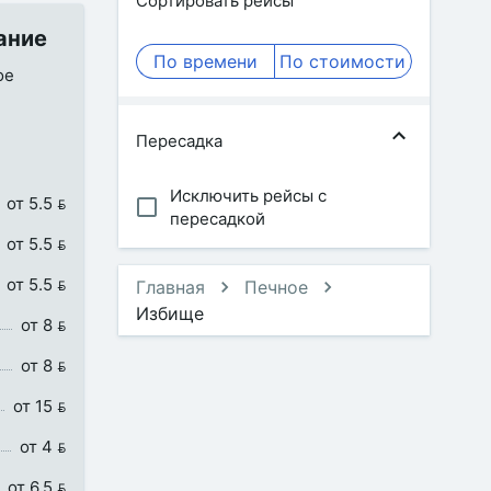
Сортировать рейсы
ание
По времени
По стоимости
ое
Пересадка
Исключить рейсы с
от 5.5 
пересадкой
от 5.5 
от 5.5 
Главная
Печное
Избище
от 8 
от 8 
от 15 
от 4 
от 6.5 