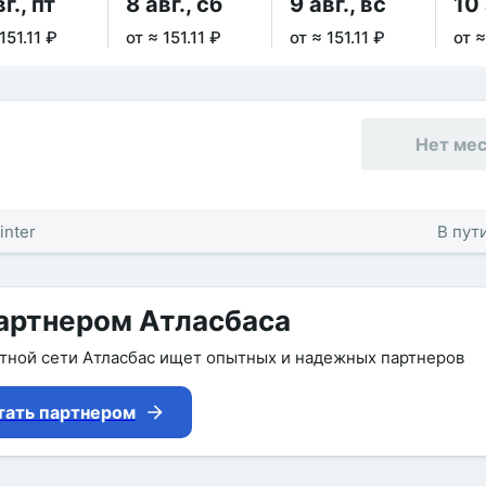
г., пт
8 авг., сб
9 авг., вс
10 
151.11 ₽
от ≈ 151.11 ₽
от ≈ 151.11 ₽
от ≈
Нет ме
inter
В пути
артнером Атласбаса
утной сети Атласбас ищет опытных и надежных партнеров
тать партнером