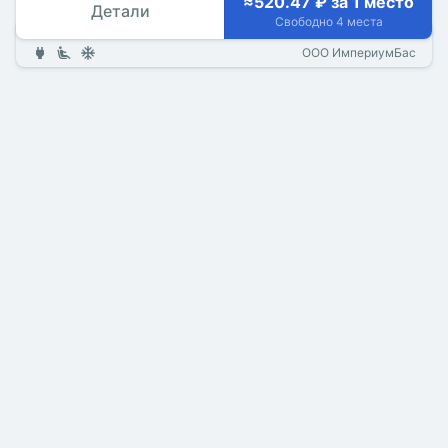
≈520.47 ₽ за 1 место
Детали
Свободно 4 места
ООО ИмпериумБас