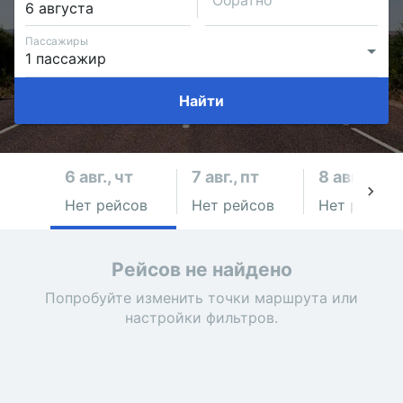
Обратно
Пассажиры
Найти
6 авг., чт
7 авг., пт
8 авг., сб
Нет рейсов
Нет рейсов
Нет рейсов
Рейсов не найдено
Попробуйте изменить точки маршрута или
настройки фильтров.