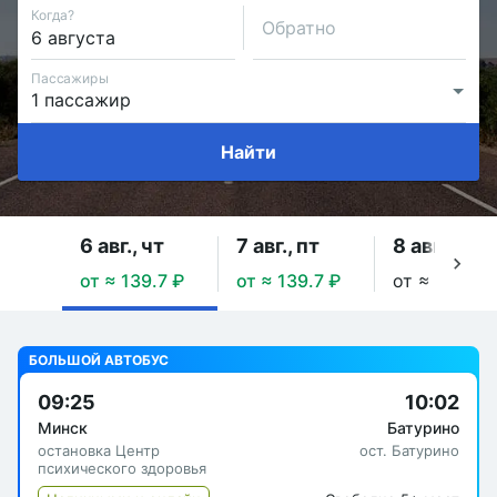
Когда?
Обратно
Пассажиры
Найти
6 авг., чт
7 авг., пт
8 авг., сб
от ≈ 139.7 ₽
от ≈ 139.7 ₽
от ≈ 249.28
БОЛЬШОЙ АВТОБУС
09:25
10:02
Минск
Батурино
остановка Центр
ост. Батурино
психического здоровья