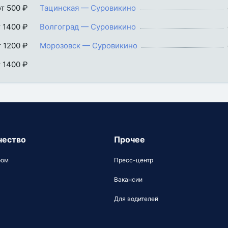
от 500 ₽
Тацинская — Суровикино
т 1400 ₽
Волгоград — Суровикино
т 1200 ₽
Морозовск — Суровикино
т 1400 ₽
чество
Прочее
ром
Пресс-центр
Вакансии
Для водителей