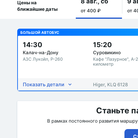
8 авг., сб
9 а
Цены на
ближайшие даты
от 400 ₽
от 4
БОЛЬШОЙ АВТОБУС
14:30
15:20
Калач-на-Дону
Суровикино
АЗС Лукойл, Р-260
Кафе "Лазурное", А-
километр
Показать детали
Higer, KLQ 6128
Станьте п
В рамках постоянного развития маршр
С