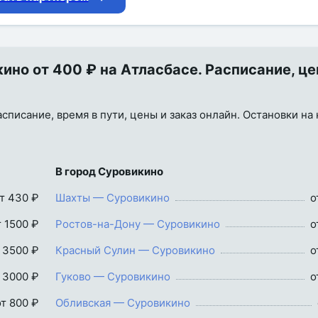
но от 400 ₽ на Атласбасе. Расписание, це
писание, время в пути, цены и заказ онлайн. Остановки на 
В город Суровикино
т 430 ₽
Шахты — Суровикино
о
т 1500 ₽
Ростов-на-Дону — Суровикино
о
 3500 ₽
Красный Сулин — Суровикино
о
 3000 ₽
Гуково — Суровикино
о
от 800 ₽
Обливская — Суровикино