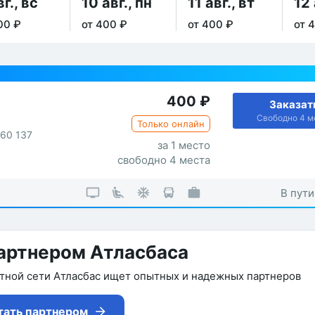
вг., вс
10 авг., пн
11 авг., вт
12 
00 ₽
от 400 ₽
от 400 ₽
от 
400
₽
Заказат
Свободно 4 м
Только онлайн
260 137
за 1 место
свободно 4 места
В пути
артнером Атласбаса
утной сети Атласбас ищет опытных и надежных партнеров
тать партнером