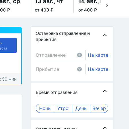
авг., ср
13 авг., чт
14 авг., пт
15
400 ₽
от 400 ₽
от 400 ₽
от 
Остановка отправления и
прибытия
ь
еста
На карте
На карте
: 50 мин
Время отправления
Ночь
Утро
День
Вечер