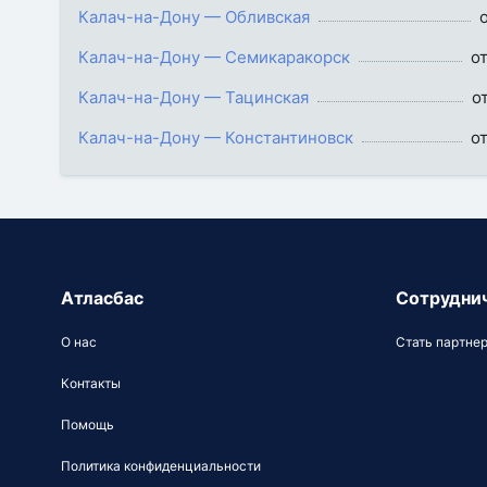
Калач-на-Дону — Обливская
Калач-на-Дону — Семикаракорск
о
Калач-на-Дону — Тацинская
о
Калач-на-Дону — Константиновск
о
Атласбас
Сотрудни
О нас
Стать партне
Контакты
Помощь
Политика конфиденциальности