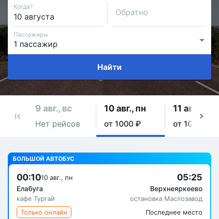
Когда?
Обратно
Пассажиры
Найти
9 авг., вс
10 авг., пн
11 авг., вт
Нет рейсов
от 1000 ₽
от 1000 ₽
БОЛЬШОЙ АВТОБУС
00:10
05:25
10 авг., пн
Елабуга
Верхнеяркеево
кафе Тургай
остановка Маслозавод
Только онлайн
Последнее место