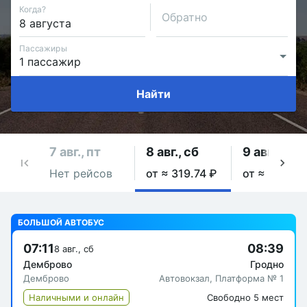
Когда?
Обратно
Пассажиры
Найти
7 авг., пт
8 авг., сб
9 авг., вс
Нет рейсов
от ≈ 319.74 ₽
от ≈ 319.74
БОЛЬШОЙ АВТОБУС
07:11
08:39
8 авг., сб
Демброво
Гродно
Демброво
Автовокзал, Платформа № 1
Наличными и онлайн
Свободно 5 мест