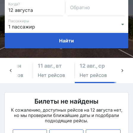
Когда?
Обратно
Пассажиры
Найти
0 авг., пн
11 авг., вт
12 авг., ср
13 ав
ет рейсов
Нет рейсов
Нет рейсов
Нет 
Билеты не найдены
К сожалению, доступных рейсов на 12 августа нет,
но мы проверили ближайшие даты и подобрали
подходящие рейсы.