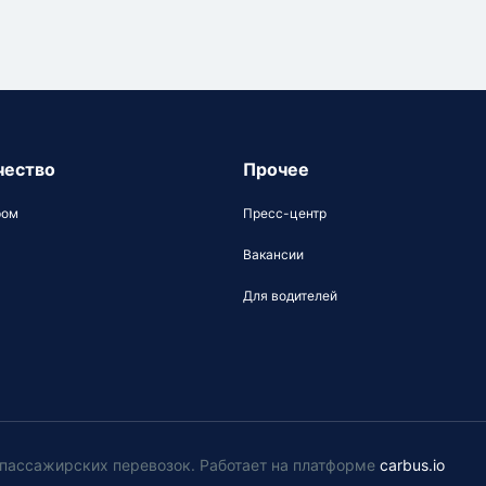
чество
Прочее
ром
Пресс-центр
Вакансии
Для водителей
у пассажирских перевозок
.
Работает на платформе
carbus.io