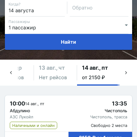
Когда?
Обратно
Пассажиры
Найти
2 авг., ср
13 авг., чт
14 авг., пт
15 а
ет рейсов
Нет рейсов
от 2150 ₽
Нет 
10:00
13:35
14 авг., пт
Абдулино
Чистополь
АЗС Лукойл
Чистополь, трасса
Наличными и онлайн
Свободно 2 места