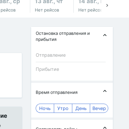
авг., ср
13 авг., чт
14 авг., пт
15
 рейсов
Нет рейсов
Нет рейсов
Не
Остановка отправления и
прибытия
Время отправления
Ночь
Утро
День
Вечер
ние
е