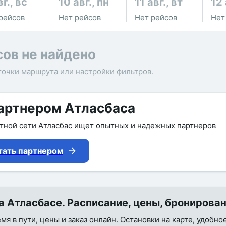
вг., вс
10 авг., пн
11 авг., вт
12 
рейсов
Нет рейсов
Нет рейсов
Нет
сов не найдено
точки маршрута или настройки фильтров.
артнером Атласбаса
утной сети Атласбас ищет опытных и надежных партнеров
тать партнером
 Атласбасе. Расписание, цены, бронирова
я в пути, цены и заказ онлайн. Остановки на карте, удобно