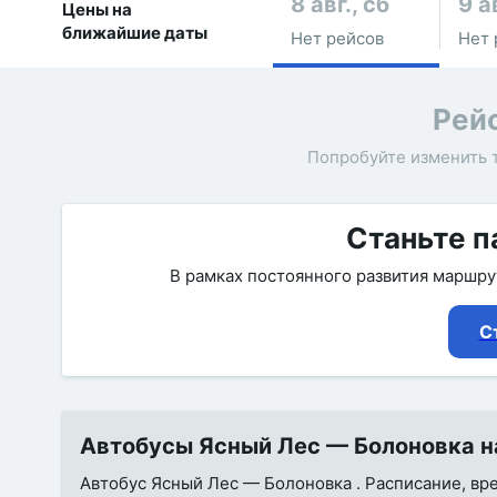
8 авг., сб
9 а
Цены на
ближайшие даты
Нет рейсов
Нет 
Рей
Попробуйте изменить 
Станьте п
В рамках постоянного развития маршр
С
Автобусы Ясный Лес — Болоновка на
Автобус Ясный Лес — Болоновка . Расписание, врем