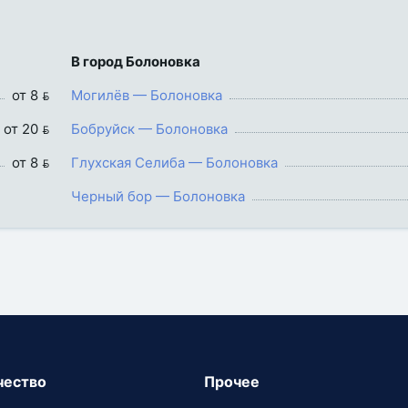
В город Болоновка
от 8 
Могилёв — Болоновка
от 20 
Бобруйск — Болоновка
от 8 
Глухская Селиба — Болоновка
Черный бор — Болоновка
чество
Прочее