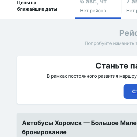
6 авг., чт
7 ав
Цены на
ближайшие даты
Нет рейсов
Нет 
Рей
Попробуйте изменить 
Станьте п
В рамках постоянного развития маршр
С
Автобусы Хоромск — Большое Малеш
бронирование