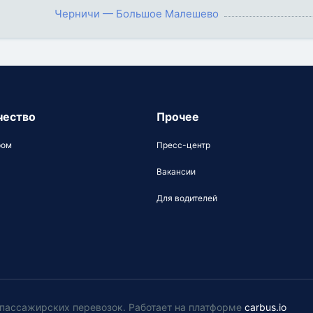
Черничи — Большое Малешево
чество
Прочее
ром
Пресс-центр
Вакансии
Для водителей
у пассажирских перевозок
.
Работает на платформе
carbus.io