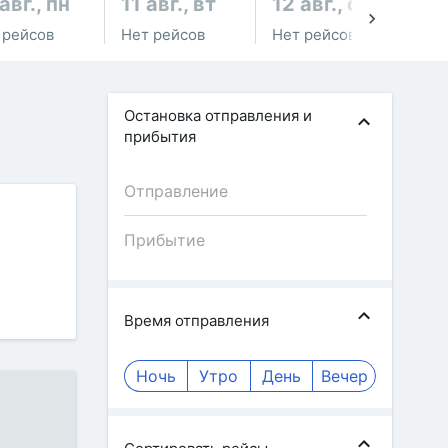
авг., пн
11 авг., вт
12 авг., ср
13
 рейсов
Нет рейсов
Нет рейсов
Не
Остановка отправления и
прибытия
Время отправления
Ночь
Утро
День
Вечер