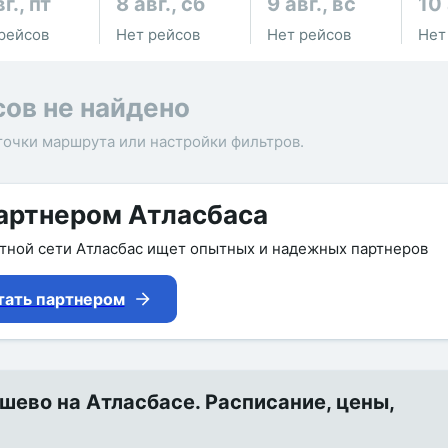
г., пт
8 авг., сб
9 авг., вс
10 
рейсов
Нет рейсов
Нет рейсов
Нет
сов не найдено
точки маршрута или настройки фильтров.
артнером Атласбаса
утной сети Атласбас ищет опытных и надежных партнеров
тать партнером
ево на Атласбасе. Расписание, цены,