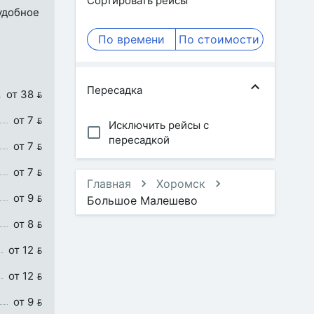
Сортировать рейсы
 удобное
По времени
По стоимости
Пересадка
от 38 
от 7 
Исключить рейсы с
пересадкой
от 7 
от 7 
Главная
Хоромск
от 9 
Большое Малешево
от 8 
от 12 
от 12 
от 9 