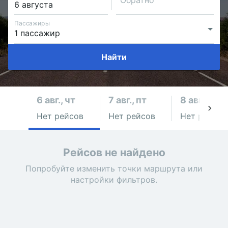
Обратно
Пассажиры
Найти
6 авг., чт
7 авг., пт
8 авг., сб
Нет рейсов
Нет рейсов
Нет рейсов
Рейсов не найдено
Попробуйте изменить точки маршрута или
настройки фильтров.