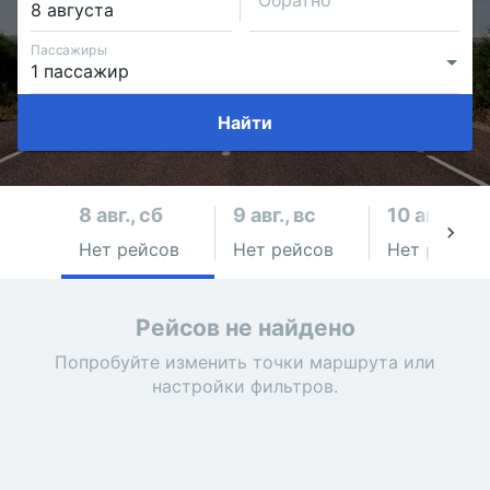
Обратно
Пассажиры
Найти
8 авг., сб
9 авг., вс
10 авг., пн
Нет рейсов
Нет рейсов
Нет рейсов
Рейсов не найдено
Попробуйте изменить точки маршрута или
настройки фильтров.