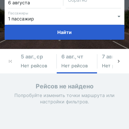
Обратно
Пассажиры
Найти
5 авг., ср
6 авг., чт
7 авг., пт
Нет рейсов
Нет рейсов
Нет рейсов
Рейсов не найдено
Попробуйте изменить точки маршрута или
настройки фильтров.