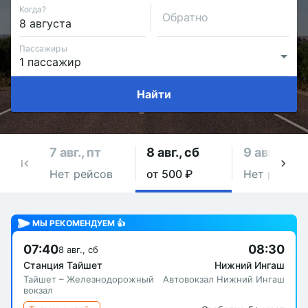
Когда?
Обратно
Пассажиры
Найти
7 авг., пт
8 авг., сб
9 авг., вс
Нет рейсов
от 500 ₽
Нет рейсов
МЫ РЕКОМЕНДУЕМ 👍
07:40
08:30
8 авг., сб
Станция Тайшет
Нижний Ингаш
Тайшет – Железнодорожный
Автовокзал Нижний Ингаш
вокзал