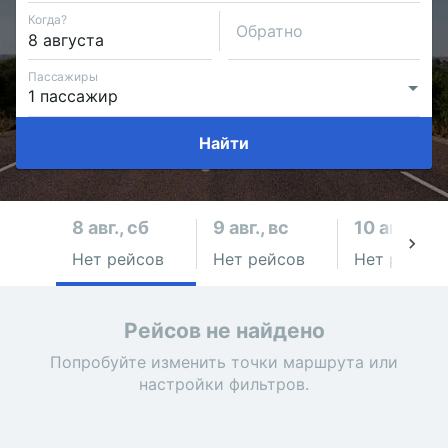
Когда?
Обратно
Пассажиры
Найти
8 авг., сб
9 авг., вс
10 авг., пн
Нет рейсов
Нет рейсов
Нет рейсов
Рейсов не найдено
Попробуйте изменить точки маршрута или
настройки фильтров.