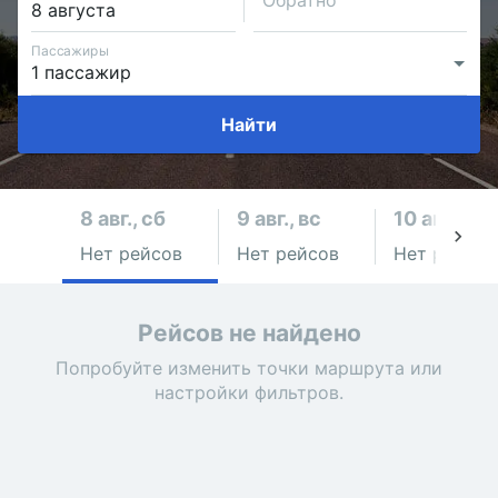
Обратно
Пассажиры
Найти
8 авг., сб
9 авг., вс
10 авг., пн
Нет рейсов
Нет рейсов
Нет рейсов
Рейсов не найдено
Попробуйте изменить точки маршрута или
настройки фильтров.