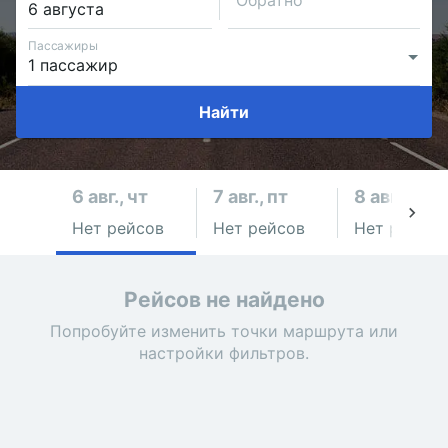
Обратно
Пассажиры
Найти
6 авг., чт
7 авг., пт
8 авг., сб
Нет рейсов
Нет рейсов
Нет рейсов
Рейсов не найдено
Попробуйте изменить точки маршрута или
настройки фильтров.