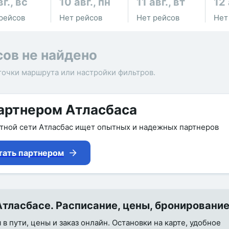
вг., вс
10 авг., пн
11 авг., вт
12 
рейсов
Нет рейсов
Нет рейсов
Нет
сов не найдено
точки маршрута или настройки фильтров.
артнером Атласбаса
утной сети Атласбас ищет опытных и надежных партнеров
тать партнером
тласбасе. Расписание, цены, бронировани
в пути, цены и заказ онлайн. Остановки на карте, удобное