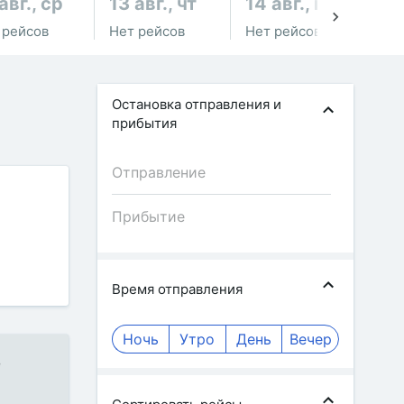
авг., ср
13 авг., чт
14 авг., пт
15
 рейсов
Нет рейсов
Нет рейсов
Не
Остановка отправления и
прибытия
Время отправления
Ночь
Утро
День
Вечер
е