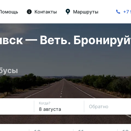
Помощь
Контакты
Маршруты
+7 
вск — Веть. Бронируй
обусы
Когда?
Обратно