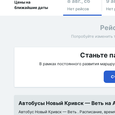
8 авг., сб
9 а
Цены на
ближайшие даты
Нет рейсов
Нет 
Рей
Попробуйте изменить 
Станьте п
В рамках постоянного развития маршр
С
Автобусы Новый Кривск — Веть на А
Автобус Новый Кривск — Веть . Расписание, время 