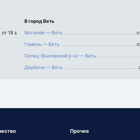
В город Веть
от 18 
Могилёв — Веть
о
Гомель — Веть
о
Селец (Быховский р-н) — Веть
Дербичи — Веть
чество
Прочее