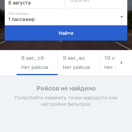
Обратно
Пассажиры
Найти
8 авг., сб
9 авг., вс
10 авг., пн
Нет рейсов
Нет рейсов
Нет рейсов
Рейсов не найдено
Попробуйте изменить точки маршрута или
настройки фильтров.