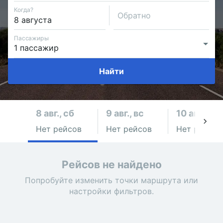
Когда?
Обратно
Пассажиры
Найти
8 авг., сб
9 авг., вс
10 авг., пн
Нет рейсов
Нет рейсов
Нет рейсов
Рейсов не найдено
Попробуйте изменить точки маршрута или
настройки фильтров.