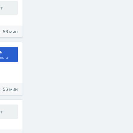
ст
: 56 мин
ь
еста
: 56 мин
ст