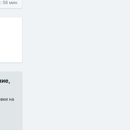
: 56 мин
ние,
овки на