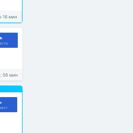
 ч 16 мин
ь
еста
: 56 мин
ь
мест