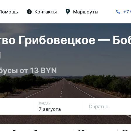
Помощь
Контакты
Маршруты
+7 
во Грибовецкое — Бо
н
бусы от 13 BYN
Когда?
Обратно