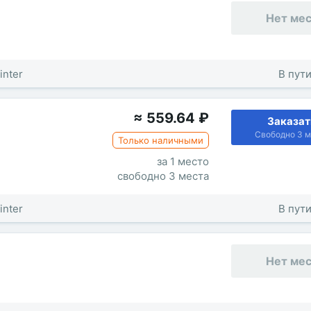
Нет ме
inter
В пути
≈
559.64
₽
Заказат
Свободно 3 м
Только наличными
за 1 место
свободно 3 места
inter
В пути
Нет ме