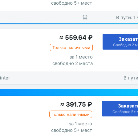
свободно 5+ мест
В пути: 1
≈
559.64
₽
Заказат
Свободно 2 м
Только наличными
за 1 место
свободно 2 места
inter
В пути
≈
391.75
₽
Заказат
Свободно 5+ 
Только наличными
за 1 место
свободно 5+ мест