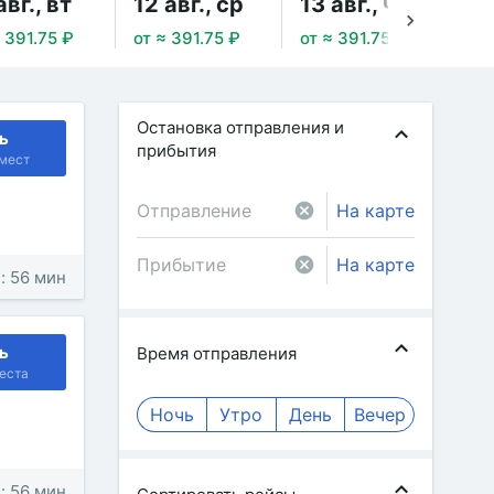
авг., вт
12 авг., ср
13 авг., чт
14
 391.75 ₽
от ≈ 391.75 ₽
от ≈ 391.75 ₽
от 
Остановка отправления и
ь
прибытия
мест
На карте
На карте
: 56 мин
ь
Время отправления
еста
Ночь
Утро
День
Вечер
: 56 мин