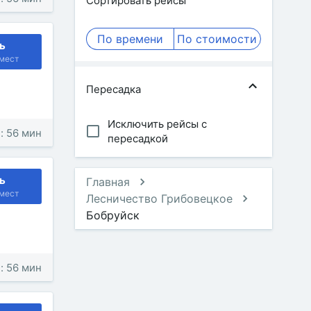
Сортировать рейсы
По времени
По стоимости
ь
мест
Пересадка
Исключить рейсы с
: 56 мин
пересадкой
ь
Главная
мест
Лесничество Грибовецкое
Бобруйск
: 56 мин