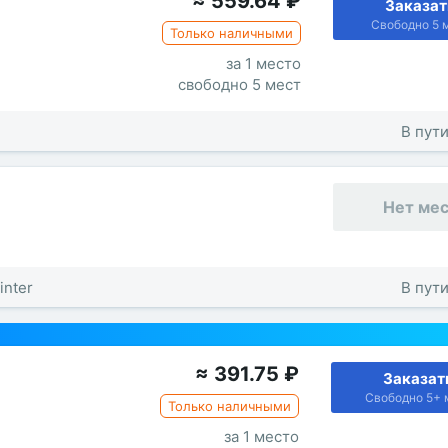
≈
559.64
₽
Заказат
Свободно 5 
Только наличными
за 1 место
свободно 5 мест
В пути
Нет ме
inter
В пути
≈
391.75
₽
Заказат
Свободно 5+ 
Только наличными
за 1 место