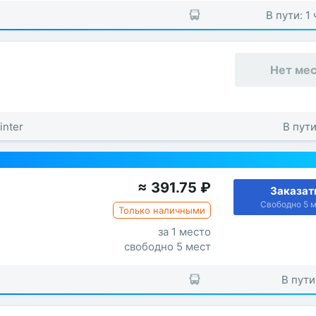
В пути: 1
Нет ме
inter
В пути
≈
391.75
₽
Заказат
Свободно 5 
Только наличными
за 1 место
свободно 5 мест
В пути