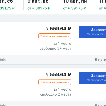
вг., сб
9 авг., вс
10 авг., пн
11 
 391.75 ₽
от ≈ 391.75 ₽
от ≈ 391.75 ₽
от ≈
≈
559.64
₽
Заказат
Свободно 5+ 
Только наличными
за 1 место
свободно 5+ мест
inter
В пути
≈
559.64
₽
Заказат
Свободно 2 м
Только наличными
за 1 место
свободно 2 места
inter
В пути