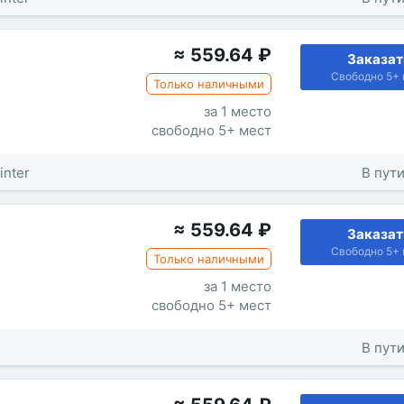
≈
559.64
₽
Заказат
Свободно 5+ 
Только наличными
за 1 место
свободно 5+ мест
inter
В пути
≈
559.64
₽
Заказат
Свободно 5+ 
Только наличными
за 1 место
свободно 5+ мест
В пути