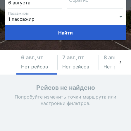
Обратно
Пассажиры
Найти
6 авг., чт
7 авг., пт
8 авг., сб
Нет рейсов
Нет рейсов
Нет рейсов
Рейсов не найдено
Попробуйте изменить точки маршрута или
настройки фильтров.