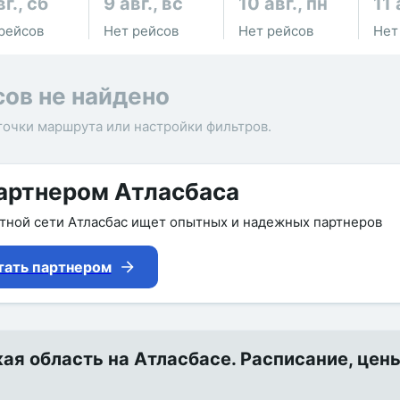
вг., сб
9 авг., вс
10 авг., пн
11 
рейсов
Нет рейсов
Нет рейсов
Нет
сов не найдено
точки маршрута или настройки фильтров.
артнером Атласбаса
утной сети Атласбас ищет опытных и надежных партнеров
тать партнером
я область на Атласбасе. Расписание, цены