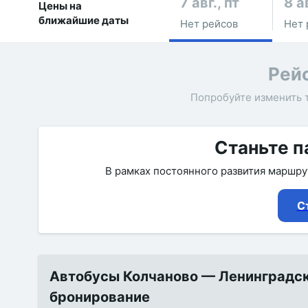
7 авг., пт
8 а
Цены на
ближайшие даты
Нет рейсов
Нет 
Рей
Попробуйте изменить 
Станьте п
В рамках постоянного развития маршр
С
Автобусы Колчаново — Ленинградска
бронирование