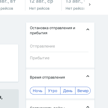
авг., вт
12 авг., ср
13 авг., чт
14
 рейсов
Нет рейсов
Нет рейсов
Не
Остановка отправления и
прибытия
Время отправления
Ночь
Утро
День
Вечер
,