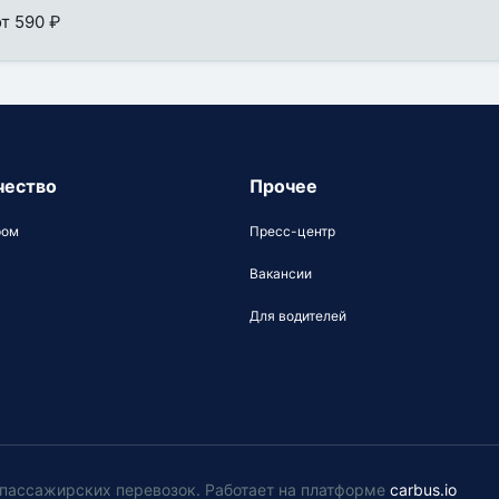
от 590 ₽
чество
Прочее
ром
Пресс-центр
Вакансии
Для водителей
у пассажирских перевозок
.
Работает на платформе
carbus.io