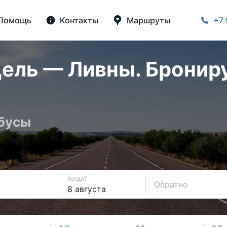
Помощь
Контакты
Маршруты
+7 
ель — Ливны. Брониру
обусы
Когда?
Обратно