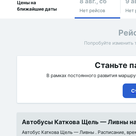
8 авг., сб
9 а
Цены на
ближайшие даты
Нет рейсов
Нет 
Рей
Попробуйте изменить 
Станьте п
В рамках постоянного развития маршр
С
Автобусы Каткова Щель — Ливны на 
Автобус Каткова Щель — Ливны . Расписание, время