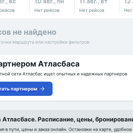
вг., вс
10 авг., пн
11 авг., вт
12 
рейсов
Нет рейсов
Нет рейсов
Нет
сов не найдено
точки маршрута или настройки фильтров.
артнером Атласбаса
утной сети Атласбас ищет опытных и надежных партнеров
тать партнером
Атласбасе. Расписание, цены, бронирован
 в пути, цены и заказ онлайн. Остановки на карте, удобное