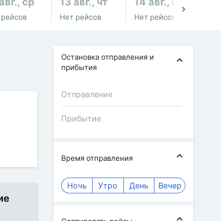
авг., ср
13 авг., чт
14 авг., пт
15
 рейсов
Нет рейсов
Нет рейсов
Не
Остановка отправления и
прибытия
Время отправления
Ночь
Утро
День
Вечер
ие