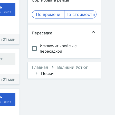
Сортировать рейсы
ь
аш счёт
По времени
По стоимости
Пересадка
 ч 21 мин
Исключить рейсы с
пересадкой
ст
Главная
Великий Устюг
Пески
 ч 21 мин
ь
аш счёт