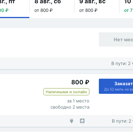
г., пт
8 авг., сб
9 авг., вс
10 
00 ₽
от 800 ₽
от 800 ₽
от 
Нет ме
В пути: 2
800
₽
Заказат
До 52 миль на в
Наличными и онлайн
за 1 место
свободно 2 места
В пути: 2