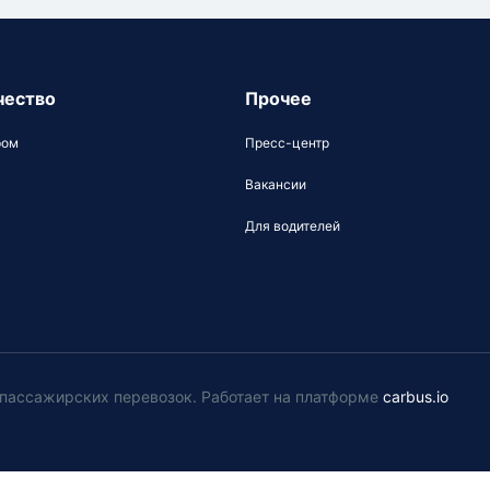
чество
Прочее
ром
Пресс-центр
Вакансии
Для водителей
у пассажирских перевозок
.
Работает на платформе
carbus.io