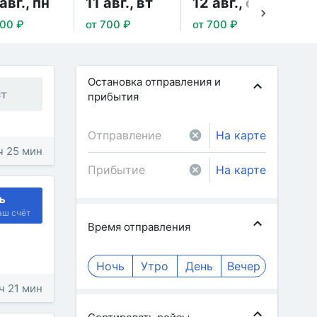
авг., пн
11 авг., вт
12 авг., ср
13
700 ₽
от 700 ₽
от 700 ₽
от 
Остановка отправления и
ст
прибытия
На карте
 ч 25 мин
На карте
ь
аш счёт
Время отправления
Ночь
Утро
День
Вечер
 ч 21 мин