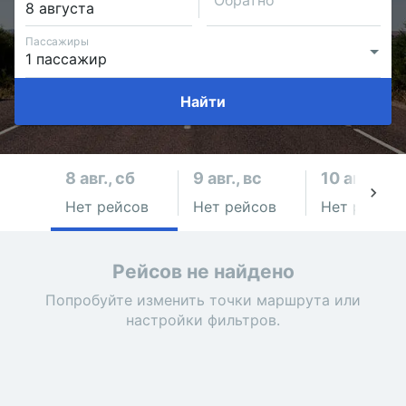
Обратно
Пассажиры
Найти
8 авг., сб
9 авг., вс
10 авг., пн
Нет рейсов
Нет рейсов
Нет рейсов
Рейсов не найдено
Попробуйте изменить точки маршрута или
настройки фильтров.