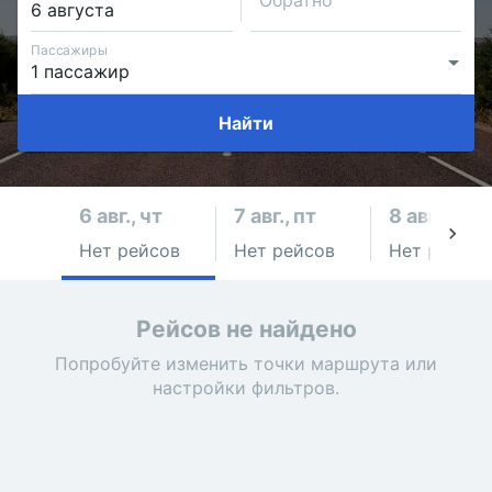
Обратно
Пассажиры
Найти
6 авг., чт
7 авг., пт
8 авг., сб
Нет рейсов
Нет рейсов
Нет рейсов
Рейсов не найдено
Попробуйте изменить точки маршрута или
настройки фильтров.